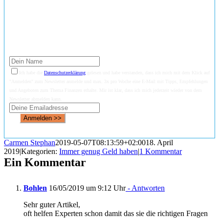
zusätzlich meine
10 besten
Empfehlungen für finanzielle
Freiheit!
Ich habe die
Datenschutzerklärung
gelesen und habe verstanden, dass ich mich mit dem Klick auf
"Anmelden" zum Newsletter anmelde und max. 3x pro Woche eine E-Mail mit Tipps, Empfehlungen
und Angeboten zum Thema Finanzen erhalte. Mir ist klar, dass ich mich jederzeit wieder von dem
Newsletter abmelden kann.
Anmelden >>
Carmen Stephan
2019-05-07T08:13:59+02:00
18. April
2019
|
Kategorien:
Immer genug Geld haben
|
1 Kommentar
Ein Kommentar
Bohlen
16/05/2019 um 9:12 Uhr
- Antworten
Sehr guter Artikel,
oft helfen Experten schon damit das sie die richtigen Fragen