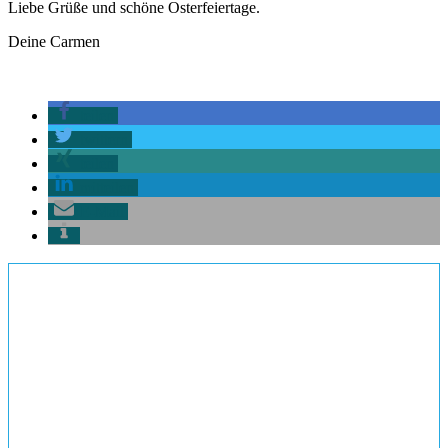
Liebe Grüße und schöne Osterfeiertage.
Deine Carmen
teilen
twittern
teilen
mitteilen
E-Mail
Zum Newsletter
anmelden
Melde dich jetzt für meinen
Newsletter an und erhalte