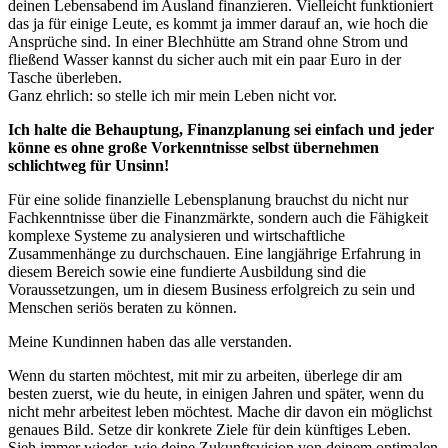
deinen Lebensabend im Ausland finanzieren. Vielleicht funktioniert
das ja für einige Leute, es kommt ja immer darauf an, wie hoch die
Ansprüche sind. In einer Blechhütte am Strand ohne Strom und
fließend Wasser kannst du sicher auch mit ein paar Euro in der
Tasche überleben.
Ganz ehrlich: so stelle ich mir mein Leben nicht vor.
Ich halte die Behauptung, Finanzplanung sei einfach und jeder
könne es ohne große Vorkenntnisse selbst übernehmen
schlichtweg für Unsinn!
Für eine solide finanzielle Lebensplanung brauchst du nicht nur
Fachkenntnisse über die Finanzmärkte, sondern auch die Fähigkeit
komplexe Systeme zu analysieren und wirtschaftliche
Zusammenhänge zu durchschauen. Eine langjährige Erfahrung in
diesem Bereich sowie eine fundierte Ausbildung sind die
Voraussetzungen, um in diesem Business erfolgreich zu sein und
Menschen seriös beraten zu können.
Meine Kundinnen haben das alle verstanden.
Wenn du starten möchtest, mit mir zu arbeiten, überlege dir am
besten zuerst, wie du heute, in einigen Jahren und später, wenn du
nicht mehr arbeitest leben möchtest. Mache dir davon ein möglichst
genaues Bild. Setze dir konkrete Ziele für dein künftiges Leben.
Sieh immer wieder, wie deine Zukunftsvision von deinem optimalen