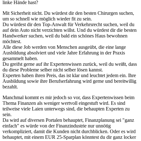
linke Hände hast?
Mit Sicherheit nicht. Du würdest dir den besten Chirurgen suchen,
um so schnell wie möglich wieder fit zu sein.
Du würdest dir den Top-Anwalt für Verkehrsrecht suchen, weil du
auf dein Auto nicht verzichten willst. Und du würdest dir die besten
Handwerker suchen, weil du bald ein schönes Haus bewohnen
möchtest.
Alle diese Job werden von Menschen ausgeübt, die eine lange
Ausbildung absolviert und viele Jahre Erfahrung in der Praxis
gesammelt haben.
Du greifst gerne auf ihr Expertenwissen zurück, weil du weißt, dass
du diese Probleme selber nicht selber lösen kannst.
Experten haben ihren Preis, das ist klar und leuchtet jedem ein. Ihre
Ausbildung sowie ihre Berufserfahrung wird gerne und bereitwillig
bezahlt.
Manchmal kommt es mir jedoch so vor, dass Expertenwissen beim
Thema Finanzen als weniger wertvoll eingestuft wird. Es sind
teilweise viele Laien unterwegs sind, die behaupten Experten zu
sein.
Da wird auf diversen Portalen behauptet, Finanzplanung sei "ganz
einfach" es würde von der Finanzindustrie nur unnötig
verkompliziert, damit die Kunden nicht durchblicken. Oder es wird
behauptet, mit einem EUR 25-Sparplan könntest du dir ganz locker